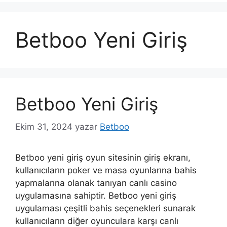
Betboo Yeni Giriş
Betboo Yeni Giriş
Ekim 31, 2024
yazar
Betboo
Betboo yeni giriş oyun sitesinin giriş ekranı,
kullanıcıların poker ve masa oyunlarına bahis
yapmalarına olanak tanıyan canlı casino
uygulamasına sahiptir. Betboo yeni giriş
uygulaması çeşitli bahis seçenekleri sunarak
kullanıcıların diğer oyunculara karşı canlı