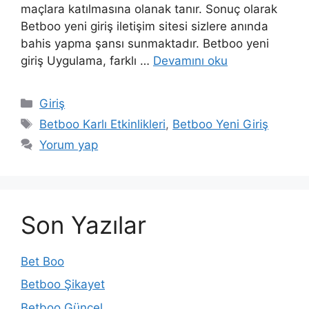
maçlara katılmasına olanak tanır. Sonuç olarak
Betboo yeni giriş iletişim sitesi sizlere anında
bahis yapma şansı sunmaktadır. Betboo yeni
giriş Uygulama, farklı …
Devamını oku
Kategoriler
Giriş
Etiketler
Betboo Karlı Etkinlikleri
,
Betboo Yeni Giriş
Yorum yap
Son Yazılar
Bet Boo
Betboo Şikayet
Betboo Güncel