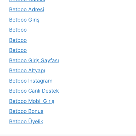
Betboo Adresi
Betboo Giriş
Betboo
Betboo
Betboo
Betboo Giriş Sayfası
Betboo Altyapı
Betboo Instagram
Betboo Canlı Destek
Betboo Mobil Giriş
Betboo Bonus
Betboo Üyelik