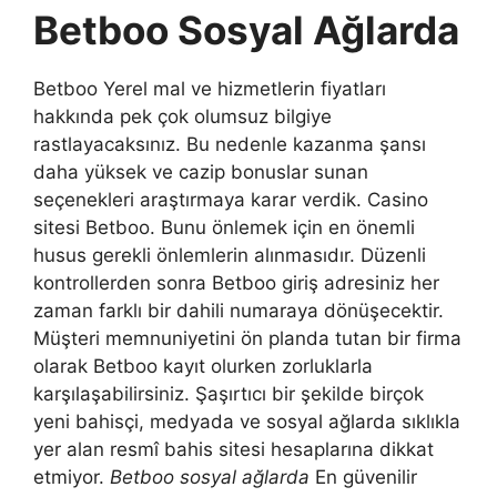
Betboo Sosyal Ağlarda
Betboo Yerel mal ve hizmetlerin fiyatları
hakkında pek çok olumsuz bilgiye
rastlayacaksınız. Bu nedenle kazanma şansı
daha yüksek ve cazip bonuslar sunan
seçenekleri araştırmaya karar verdik. Casino
sitesi Betboo. Bunu önlemek için en önemli
husus gerekli önlemlerin alınmasıdır. Düzenli
kontrollerden sonra Betboo giriş adresiniz her
zaman farklı bir dahili numaraya dönüşecektir.
Müşteri memnuniyetini ön planda tutan bir firma
olarak Betboo kayıt olurken zorluklarla
karşılaşabilirsiniz. Şaşırtıcı bir şekilde birçok
yeni bahisçi, medyada ve sosyal ağlarda sıklıkla
yer alan resmî bahis sitesi hesaplarına dikkat
etmiyor.
Betboo sosyal ağlarda
En güvenilir