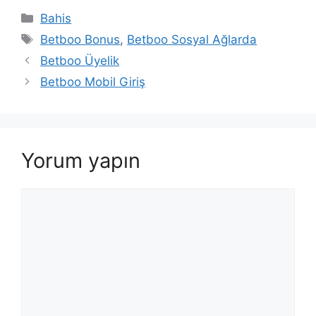
Kategoriler
Bahis
Etiketler
Betboo Bonus
,
Betboo Sosyal Ağlarda
Betboo Üyelik
Betboo Mobil Giriş
Yorum yapın
Yorum