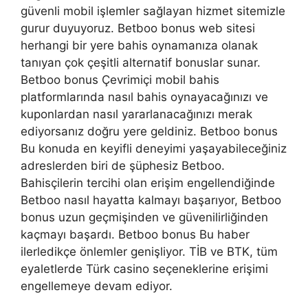
güvenli mobil işlemler sağlayan hizmet sitemizle
gurur duyuyoruz. Betboo bonus web sitesi
herhangi bir yere bahis oynamanıza olanak
tanıyan çok çeşitli alternatif bonuslar sunar.
Betboo bonus Çevrimiçi mobil bahis
platformlarında nasıl bahis oynayacağınızı ve
kuponlardan nasıl yararlanacağınızı merak
ediyorsanız doğru yere geldiniz. Betboo bonus
Bu konuda en keyifli deneyimi yaşayabileceğiniz
adreslerden biri de şüphesiz Betboo.
Bahisçilerin tercihi olan erişim engellendiğinde
Betboo nasıl hayatta kalmayı başarıyor, Betboo
bonus uzun geçmişinden ve güvenilirliğinden
kaçmayı başardı. Betboo bonus Bu haber
ilerledikçe önlemler genişliyor. TİB ve BTK, tüm
eyaletlerde Türk casino seçeneklerine erişimi
engellemeye devam ediyor.