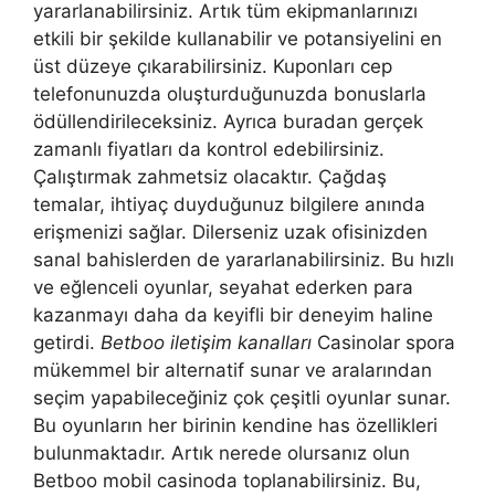
yararlanabilirsiniz. Artık tüm ekipmanlarınızı
etkili bir şekilde kullanabilir ve potansiyelini en
üst düzeye çıkarabilirsiniz. Kuponları cep
telefonunuzda oluşturduğunuzda bonuslarla
ödüllendirileceksiniz. Ayrıca buradan gerçek
zamanlı fiyatları da kontrol edebilirsiniz.
Çalıştırmak zahmetsiz olacaktır. Çağdaş
temalar, ihtiyaç duyduğunuz bilgilere anında
erişmenizi sağlar. Dilerseniz uzak ofisinizden
sanal bahislerden de yararlanabilirsiniz. Bu hızlı
ve eğlenceli oyunlar, seyahat ederken para
kazanmayı daha da keyifli bir deneyim haline
getirdi.
Betboo iletişim kanalları
Casinolar spora
mükemmel bir alternatif sunar ve aralarından
seçim yapabileceğiniz çok çeşitli oyunlar sunar.
Bu oyunların her birinin kendine has özellikleri
bulunmaktadır. Artık nerede olursanız olun
Betboo mobil casinoda toplanabilirsiniz. Bu,