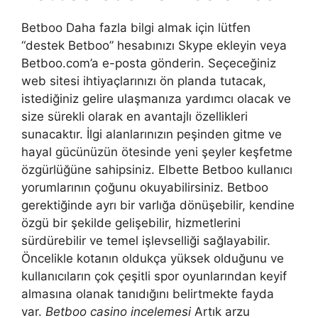
Betboo Daha fazla bilgi almak için lütfen
“destek Betboo” hesabınızı Skype ekleyin veya
Betboo.com’a e-posta gönderin. Seçeceğiniz
web sitesi ihtiyaçlarınızı ön planda tutacak,
istediğiniz gelire ulaşmanıza yardımcı olacak ve
size sürekli olarak en avantajlı özellikleri
sunacaktır. İlgi alanlarınızın peşinden gitme ve
hayal gücünüzün ötesinde yeni şeyler keşfetme
özgürlüğüne sahipsiniz. Elbette Betboo kullanıcı
yorumlarının çoğunu okuyabilirsiniz. Betboo
gerektiğinde ayrı bir varlığa dönüşebilir, kendine
özgü bir şekilde gelişebilir, hizmetlerini
sürdürebilir ve temel işlevselliği sağlayabilir.
Öncelikle kotanın oldukça yüksek olduğunu ve
kullanıcıların çok çeşitli spor oyunlarından keyif
almasına olanak tanıdığını belirtmekte fayda
var.
Betboo casino incelemesi
Artık arzu