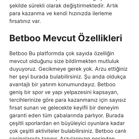
şekilde sürekli olarak değiştirmektedir. Artık
para kazanma ve kendi hızınızda ilerleme
fırsatınız var.
Betboo Mevcut Özellikleri
Betboo Bu platformda çok sayıda özelliğin
mevcut olduğunu size bildirmekten mutluluk
duyuyoruz. Gecikmeye gerek yok. Arzu ettiğiniz
her şeyi burada bulabilirsiniz. Şu anda oldukça
avantajlı bir yatırım konumundayız. Betboo
geniş bir spor ve yapı yelpazesini kapsayan,
tercihlerinize göre para kazanmanız için sayısız
fırsat sunan ve gelecekte keyifli bir deneyim
garanti eden tüm çabalarında parlıyor. Burada
çeşitli sporlardan en büyüleyici oyunlara kadar
çok çeşitli aktiviteler bulabilirsiniz. Betboo canlı
casinolarıyla tanınır. Arzularınızın peşinden