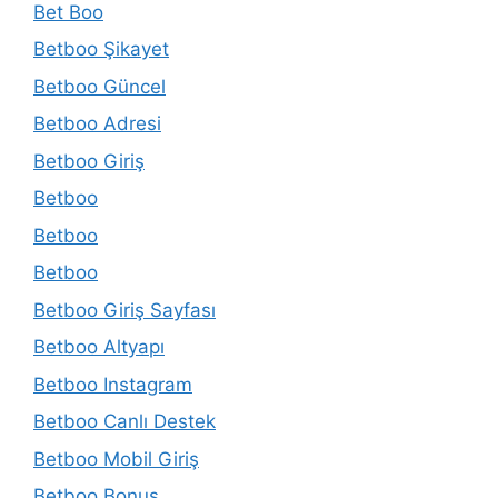
Bet Boo
Betboo Şikayet
Betboo Güncel
Betboo Adresi
Betboo Giriş
Betboo
Betboo
Betboo
Betboo Giriş Sayfası
Betboo Altyapı
Betboo Instagram
Betboo Canlı Destek
Betboo Mobil Giriş
Betboo Bonus