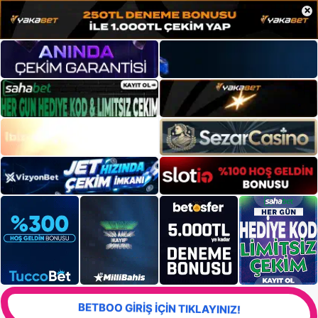
×
BETBOO GİRİŞ İÇİN TIKLAYINIZ!