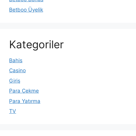
Betboo Üyelik
Kategoriler
Bahis
Casino
Giriş
Para Çekme
Para Yatırma
TV