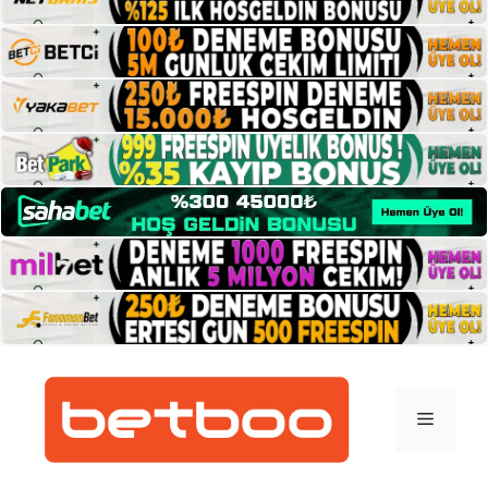
İçeriğe
atla
Menü