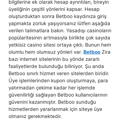
bilgilerine ek olarak hesap ayrıntıları, bireyin
üyeliğinin çeşitli yönlerini kapsar. Hesap
oluşturduktan sonra Betboo kaydınıza giriş
yapmakta zorluk yaşıyorsanız lütfen aşağıda
verilen talimatlara bakın. Yasadışı casinoların
popülaritesinin artmasıyla birlikte çok sayıda
yetkisiz casino sitesi ortaya çıktı. Bunun hem
olumlu hem olumsuz yönleri var.
Betboo
Zira
bazı internet sitelerinin bu yönde zararlı
faaliyetlerde bulunduğu biliniyor. Şu anda
Betboo sınırlı hizmet veren sitelerden biridir.
Üye işlemlerinden kupon oluşturmaya, para
yatırmadan çekime kadar her işlemde
güvenilirliği sağlayan Betboo kullanıcılarının
güvenini kazanmıştır. Betboo sunduğu
hizmetlerden yararlanmak için siteye üye
olmanız gerekmektedir.