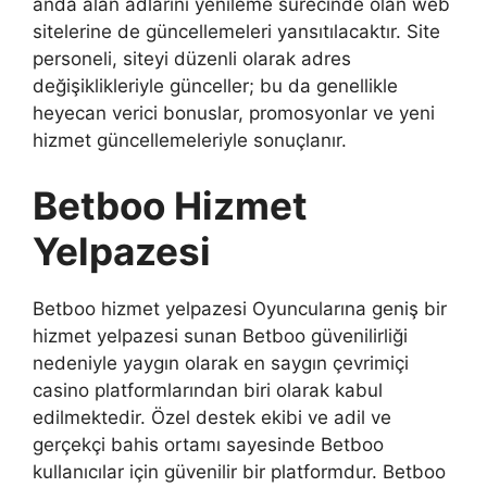
anda alan adlarını yenileme sürecinde olan web
sitelerine de güncellemeleri yansıtılacaktır. Site
personeli, siteyi düzenli olarak adres
değişiklikleriyle günceller; bu da genellikle
heyecan verici bonuslar, promosyonlar ve yeni
hizmet güncellemeleriyle sonuçlanır.
Betboo Hizmet
Yelpazesi
Betboo hizmet yelpazesi Oyuncularına geniş bir
hizmet yelpazesi sunan Betboo güvenilirliği
nedeniyle yaygın olarak en saygın çevrimiçi
casino platformlarından biri olarak kabul
edilmektedir. Özel destek ekibi ve adil ve
gerçekçi bahis ortamı sayesinde Betboo
kullanıcılar için güvenilir bir platformdur. Betboo