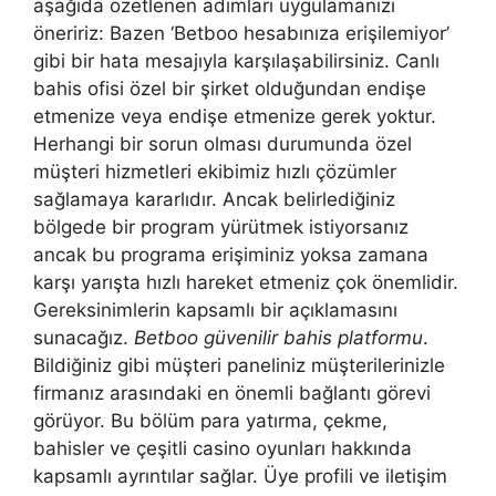
aşağıda özetlenen adımları uygulamanızı
öneririz: Bazen ‘Betboo hesabınıza erişilemiyor’
gibi bir hata mesajıyla karşılaşabilirsiniz. Canlı
bahis ofisi özel bir şirket olduğundan endişe
etmenize veya endişe etmenize gerek yoktur.
Herhangi bir sorun olması durumunda özel
müşteri hizmetleri ekibimiz hızlı çözümler
sağlamaya kararlıdır. Ancak belirlediğiniz
bölgede bir program yürütmek istiyorsanız
ancak bu programa erişiminiz yoksa zamana
karşı yarışta hızlı hareket etmeniz çok önemlidir.
Gereksinimlerin kapsamlı bir açıklamasını
sunacağız.
Betboo güvenilir bahis platformu
.
Bildiğiniz gibi müşteri paneliniz müşterilerinizle
firmanız arasındaki en önemli bağlantı görevi
görüyor. Bu bölüm para yatırma, çekme,
bahisler ve çeşitli casino oyunları hakkında
kapsamlı ayrıntılar sağlar. Üye profili ve iletişim