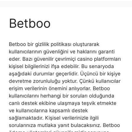
Betboo
Betboo bir gizlilik politikası oluşturarak
kullanıcılarının güvenliğini ve haklarını garanti
eder. Bazı güvenilir çevrimiçi casino platformları
kişisel bilgilerinizi ifşa edebilir. Bu senaryoda
aşağıdaki durumlar geçerlidir. Üçüncü bir kişiye
devretme zorunluluğu yoktur. Çünkü kullanıcılar
erişim verilerinin önemini anlıyorlar. Betboo
kullanıcılarını herhangi bir soruları olduğunda
canlı destek ekibine ulaşmaya teşvik etmekte
ve kullanıcılarına kapsamlı destek
sağlamaktadır. Kişisel verilerinizle ilgili
sorularınıza mutlaka yanıt bulacaksınız. Betboo