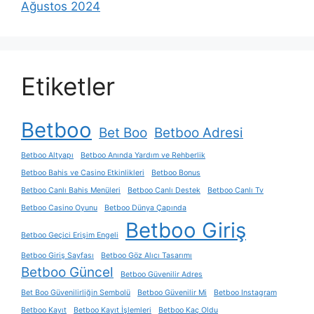
Ağustos 2024
Etiketler
Betboo
Bet Boo
Betboo Adresi
Betboo Altyapı
Betboo Anında Yardım ve Rehberlik
Betboo Bahis ve Casino Etkinlikleri
Betboo Bonus
Betboo Canlı Bahis Menüleri
Betboo Canlı Destek
Betboo Canlı Tv
Betboo Casino Oyunu
Betboo Dünya Çapında
Betboo Giriş
Betboo Geçici Erişim Engeli
Betboo Giriş Sayfası
Betboo Göz Alıcı Tasarımı
Betboo Güncel
Betboo Güvenilir Adres
Bet Boo Güvenilirliğin Sembolü
Betboo Güvenilir Mi
Betboo Instagram
Betboo Kayıt
Betboo Kayıt İşlemleri
Betboo Kaç Oldu