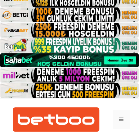
İçeriğe
atla
Menü