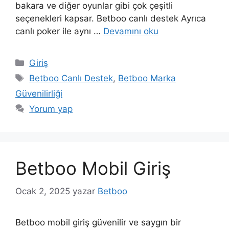
bakara ve diğer oyunlar gibi çok çeşitli
seçenekleri kapsar. Betboo canlı destek Ayrıca
canlı poker ile aynı …
Devamını oku
Kategoriler
Giriş
Etiketler
Betboo Canlı Destek
,
Betboo Marka
Güvenilirliği
Yorum yap
Betboo Mobil Giriş
Ocak 2, 2025
yazar
Betboo
Betboo mobil giriş güvenilir ve saygın bir