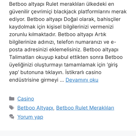
Betboo altyapı Rulet meraklıları ülkedeki en
güvenilir çevrimiçi blackjack platformlarını merak
ediyor. Betboo altyapı Doğal olarak, bahisçiler
kaydolmak için kişisel bilgilerinizi vermenizi
zorunlu kılmaktadır. Betboo altyapı Artık
bilgilerinize adınızı, telefon numaranızı ve e-
posta adresinizi eklemelisiniz. Betboo altyapı
Talimatları okuyup kabul ettikten sonra Betboo
üyeliğinizi oluşturmayı tamamlamak için ‘giriş
yap’ butonuna tıklayın. İstikrarlı casino
endüstrisine girmeyi …
Devamını oku
Kategoriler
Casino
Etiketler
Betboo Altyapı
,
Betboo Rulet Meraklıları
Yorum yap