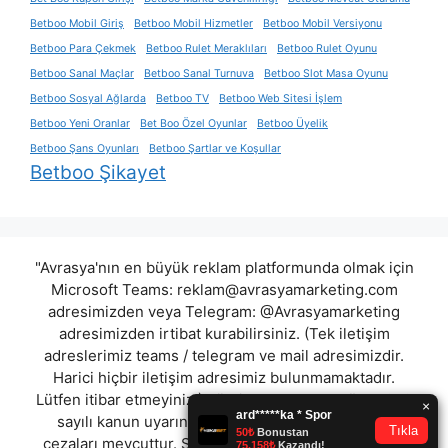
Betboo Mobil Giriş
Betboo Mobil Hizmetler
Betboo Mobil Versiyonu
Betboo Para Çekmek
Betboo Rulet Meraklıları
Betboo Rulet Oyunu
Betboo Sanal Maçlar
Betboo Sanal Turnuva
Betboo Slot Masa Oyunu
Betboo Sosyal Ağlarda
Betboo TV
Betboo Web Sitesi İşlem
Betboo Yeni Oranlar
Bet Boo Özel Oyunlar
Betboo Üyelik
Betboo Şans Oyunları
Betboo Şartlar ve Koşullar
Betboo Şikayet
"Avrasya'nın en büyük reklam platformunda olmak için
Microsoft Teams:
reklam@avrasyamarketing.com
adresimizden veya Telegram: @Avrasyamarketing
adresimizden irtibat kurabilirsiniz. (Tek iletişim
adreslerimiz teams / telegram ve mail adresimizdir.
Harici hiçbir iletişim adresimiz bulunmamaktadır.
Lütfen itibar etmeyiniz.) Türkiye yasalarına göre 7258
sayılı kanun uyarınca yasa dışı bahis oynamanın
cezaları mevcuttur. Şu an bulunduğunuz site hiç bir