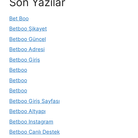
Son Yazılar
Bet Boo
Betboo Şikayet
Betboo Güncel
Betboo Adresi
Betboo Giriş
Betboo
Betboo
Betboo
Betboo Giriş Sayfası
Betboo Altyapı
Betboo Instagram
Betboo Canlı Destek