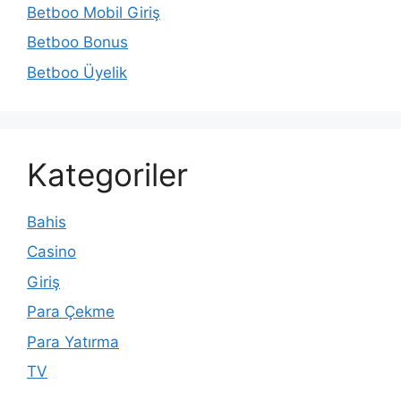
Betboo Mobil Giriş
Betboo Bonus
Betboo Üyelik
Kategoriler
Bahis
Casino
Giriş
Para Çekme
Para Yatırma
TV