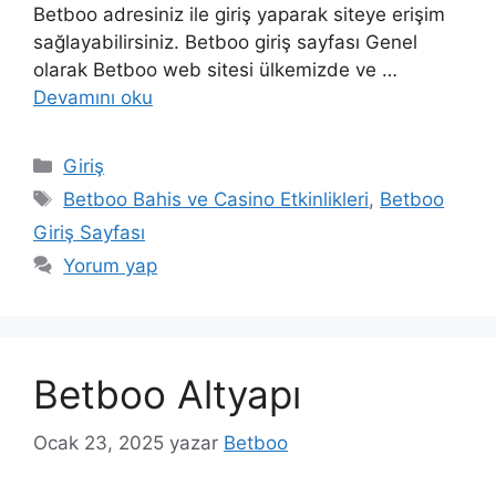
Betboo adresiniz ile giriş yaparak siteye erişim
sağlayabilirsiniz. Betboo giriş sayfası Genel
olarak Betboo web sitesi ülkemizde ve …
Devamını oku
Kategoriler
Giriş
Etiketler
Betboo Bahis ve Casino Etkinlikleri
,
Betboo
Giriş Sayfası
Yorum yap
Betboo Altyapı
Ocak 23, 2025
yazar
Betboo