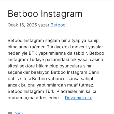
Betboo Instagram
Ocak 16, 2025
yazar
Betboo
Betboo Instagram sağlam bir altyapıya sahip
olmalarına rağmen Türkiye’deki mevcut yasalar
nedeniyle BTK yaptırımlarına da tabidir. Betboo
Instagram Türkiye pazarındaki tek yasal casino
sitesi sektöre hâkim olup oyunculara sınırlı
seçenekler bırakıyor. Betboo Instagram Canlı
bahis sitesi Betboo yabancı lisansa sahiptir
ancak bu onu yaptırımlardan muaf tutmaz.
Betboo Instagram Türk IP adreslerinin kalıcı
oturum açma adreslerine …
Devamını oku
Kategoriler
Giriş