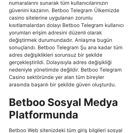
numaralarını sunarak tüm kullanıcılarınızın
güvenini kazanın. Betboo Telegram Ülkemizde
casino sitelerine uygulanan zorunlu
kısıtlamalardan dolayı Betboo Telegram kullanıcı
yorumları erişim adresini düzenli olarak
değiştirmek durumundadır. Anlaşma bugün
sonuçlandı. Betboo Telegram Şu ana kadar tüm
adres değişiklikleri sorunsuz bir şekilde
gerçekleştirildi. Dolayısıyla adres değişikliği
nedeniyle yönetimde değildir. Betboo Telegram
Casino sektöründe yer alan tüm bireyler
arasında başarılı bir şekilde güven oluşturdu.
Betboo Sosyal Medya
Platformunda
Betboo Web sitenizdeki tüm giriş bilgileri sosyal