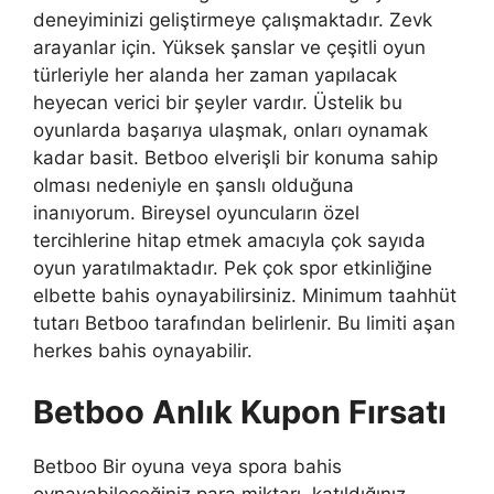
deneyiminizi geliştirmeye çalışmaktadır. Zevk
arayanlar için. Yüksek şanslar ve çeşitli oyun
türleriyle her alanda her zaman yapılacak
heyecan verici bir şeyler vardır. Üstelik bu
oyunlarda başarıya ulaşmak, onları oynamak
kadar basit. Betboo elverişli bir konuma sahip
olması nedeniyle en şanslı olduğuna
inanıyorum. Bireysel oyuncuların özel
tercihlerine hitap etmek amacıyla çok sayıda
oyun yaratılmaktadır. Pek çok spor etkinliğine
elbette bahis oynayabilirsiniz. Minimum taahhüt
tutarı Betboo tarafından belirlenir. Bu limiti aşan
herkes bahis oynayabilir.
Betboo Anlık Kupon Fırsatı
Betboo Bir oyuna veya spora bahis
oynayabileceğiniz para miktarı, katıldığınız