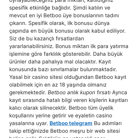
spesifik etkinliğe bağlıdır. Şimdi katılın ve
mevcut en iyi Betboo üye bonuslarının tadını
çıkarın. Spesifik olarak, ilk bonusu dünya
çapında en büyük bonusu olarak kabul ediliyor.
Siz de bu kazançlı fırsatlardan
yararlanabilirsiniz. Bonus miktarı ilk para yatırma
işlemine göre farklılık gösterebilir. Daha büyük
ürünler daha pahalıya mal olacaktır. Kayıt
konusunda bazı sınırlamalar bulunmaktadır.
Yasal bir casino sitesi olduğundan Betboo kayıt
olabilmek için en az 18 yaşında olmanız
gerekmektedir.
Betboo anlık kupon fırsatı
Ayrıca
kayıt sırasında hatalı bilgi veren kişilerin kayıtları
kalıcı olarak silinecektir. Betboo tüm üyelik
koşullarını yerine getirir ve eyaletin casino
yasalarına uyar.
Betboo telegram
Bu adımları
takip ettiğinizde Betboo meşru bir web sitesi