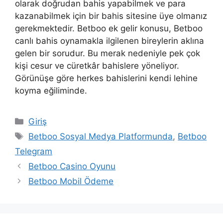
olarak doğrudan bahis yapabilmek ve para
kazanabilmek için bir bahis sitesine üye olmanız
gerekmektedir. Betboo ek gelir konusu, Betboo
canlı bahis oynamakla ilgilenen bireylerin aklına
gelen bir sorudur. Bu merak nedeniyle pek çok
kişi cesur ve cüretkâr bahislere yöneliyor.
Görünüşe göre herkes bahislerini kendi lehine
koyma eğiliminde.
Kategoriler
Giriş
Etiketler
Betboo Sosyal Medya Platformunda
,
Betboo
Telegram
Betboo Casino Oyunu
Betboo Mobil Ödeme